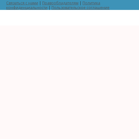
Связаться с нами
|
Правообладателям
|
Политика
конфиденциальности
|
Пользовательское соглашение