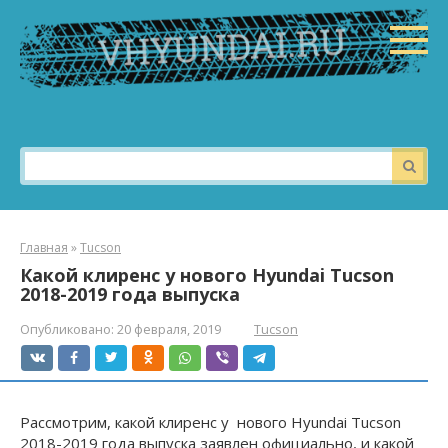
Перейти
к
контенту
Поиск:
Главная
»
Tucson
Какой клиренс у нового Hyundai Tucson
2018-2019 года выпуска
Опубликовано:
20 февраля, 2019
Tucson
Рассмотрим, какой клиренс у нового Hyundai Tucson
2018-2019 года выпуска заявлен официально, и какой