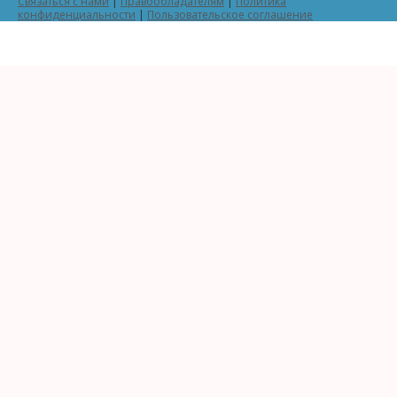
Связаться с нами
|
Правообладателям
|
Политика
конфиденциальности
|
Пользовательское соглашение