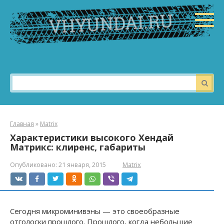
Перейти
к
контенту
Поиск:
Главная
»
Matrix
Характеристики высокого Хендай
Матрикс: клиренс, габариты
Опубликовано:
21 января, 2015
Matrix
Сегодня микроминивэны — это своеобразные
отголоски прошлого. Прошлого, когда небольшие