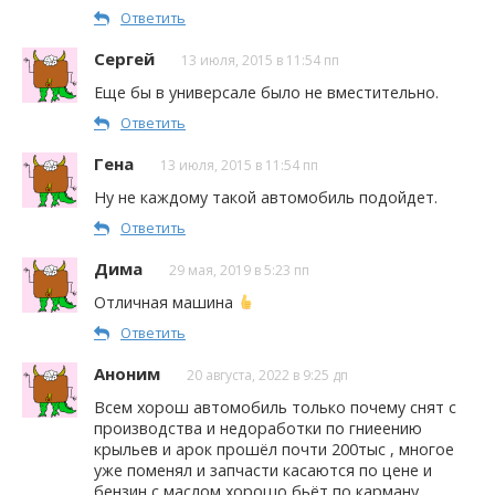
Ответить
Сергей
13 июля, 2015 в 11:54 пп
Еще бы в универсале было не вместительно.
Ответить
Гена
13 июля, 2015 в 11:54 пп
Ну не каждому такой автомобиль подойдет.
Ответить
Дима
29 мая, 2019 в 5:23 пп
Отличная машина
Ответить
Аноним
20 августа, 2022 в 9:25 дп
Всем хорош автомобиль только почему снят с
производства и недоработки по гниеению
крыльев и арок прошёл почти 200тыс , многое
уже поменял и запчасти касаются по цене и
бензин с маслом хорошо бьёт по карману,