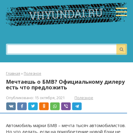
Перейти
к
контенту
Поиск:
Главная
»
Полезное
Мечтаешь о БМВ? Официальному дилеру
есть что предложить
Опубликовано:
15 октября, 2021
Полезное
Автомобиль марки БМВ – мечта тысяч автомобилистов.
Но что делать, если на приобретение новой бэхи не