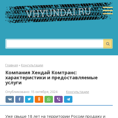
Перейти
к
контенту
Поиск:
Главная
»
Консультации
Компания Хендай Комтранс:
характеристики и предоставляемые
услуги
Опубликовано:
15 октября, 2024
Консультации
Уже свыше 18 лет на территории России продажу и