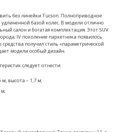
авить без линейки Tucson. Полноприводное
и удлиненной базой колес. В модели отлично
ьный салон и богатая комплектация. Этот SUV
города. IV поколение паркетника появилось
го средства получил стиль «параметрической
дает модели особый дизайн.
теристик следует отнести:
 м, высота – 1,7 м;
 м;