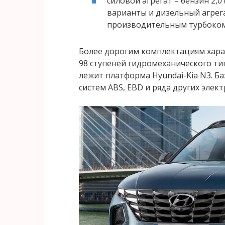
силовой агрегат – бензин 2,0
варианты и дизельный агрег
производительным турбоком
Более дорогим комплектациям хар
98 ступеней гидромеханического тип
лежит платформа Hyundai-Kia N3. Б
систем ABS, EBD и ряда других элек