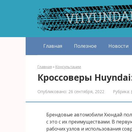
Перейти
к
контенту
Главная
Полезное
Новости
Главная
»
Консультации
Кроссоверы Huyndai
Опубликовано:
26 сентября, 2022
Рубрика:
Брендовые автомобили Хюндай поль
с это с их преимуществами. В перву
рабочих узлов и использования сов