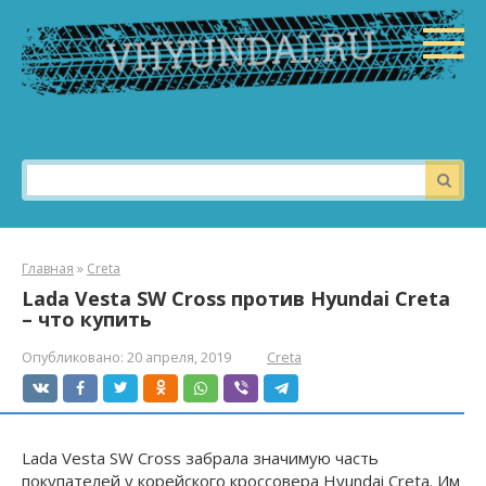
Перейти
к
контенту
Поиск:
Главная
»
Creta
Lada Vesta SW Cross против Hyundai Creta
– что купить
Опубликовано:
20 апреля, 2019
Creta
Lada Vesta SW Cross забрала значимую часть
покупателей у корейского кроссовера Hyundai Creta. Им