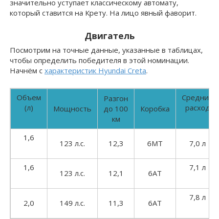
значительно уступает классическому автомату,
который ставится на Крету. На лицо явный фаворит.
Двигатель
Посмотрим на точные данные, указанные в таблицах,
чтобы определить победителя в этой номинации.
Начнём с
характеристик Hyundai Creta
.
Объем
Средний
Разгон
(л)
расход
Мощность
до 100
Коробка
км
1,6
123 л.с.
12,3
6МТ
7,0 л
1,6
7,1 л
123 л.с.
12,1
6АТ
7,8 л
2,0
149 л.с.
11,3
6АТ