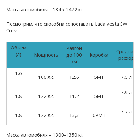
Масса автомобиля – 1345-1472 кг.
Посмотрим, что способна сопоставить Lada Vesta SW
Cross.
Объем
Разгон
Средний
(л)
Мощность
до 100
Коробка
расход
км
1,6
106 л.с.
12,6
5МТ
7,5 л
7,9 л
1,8
122 л.с.
11,2
5МТ
7,7 л
1,8
122 л.с.
13,3
6АМТ
Масса автомобиля – 1300-1350 кг.