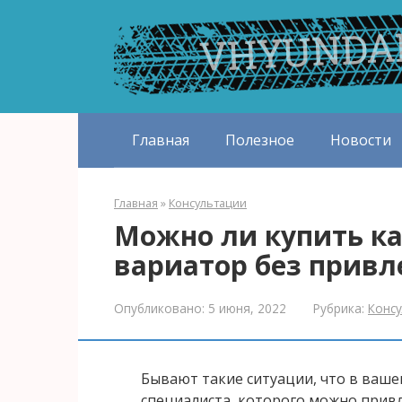
Перейти
к
контенту
Главная
Полезное
Новости
Главная
»
Консультации
Можно ли купить к
вариатор без привл
Опубликовано:
5 июня, 2022
Рубрика:
Конс
Бывают такие ситуации, что в ваше
специалиста, которого можно привл