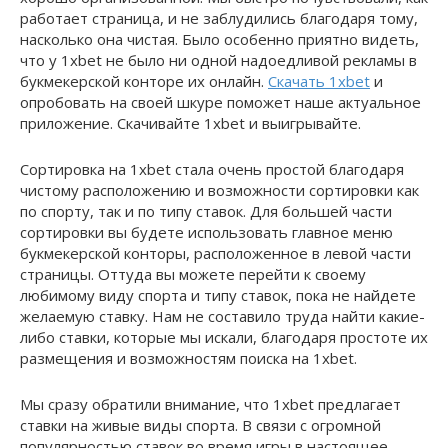
работает страница, и не заблудились благодаря тому,
насколько она чистая. Было особенно приятно видеть,
что у 1xbet не было ни одной надоедливой рекламы в
букмекерской конторе их онлайн.
Скачать 1xbet
и
опробовать на своей шкуре поможет наше актуальное
приложение. Скачивайте 1xbet и выигрывайте.
Сортировка на 1xbet стала очень простой благодаря
чистому расположению и возможности сортировки как
по спорту, так и по типу ставок. Для большей части
сортировки вы будете использовать главное меню
букмекерской конторы, расположенное в левой части
страницы. Оттуда вы можете перейти к своему
любимому виду спорта и типу ставок, пока не найдете
желаемую ставку. Нам не составило труда найти какие-
либо ставки, которые мы искали, благодаря простоте их
размещения и возможностям поиска на 1xbet.
Мы сразу обратили внимание, что 1xbet предлагает
ставки на живые виды спорта. В связи с огромной
популярностью ставок во время игры в настоящее