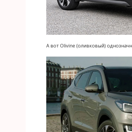
А вот Olivine (оливковый) однознач