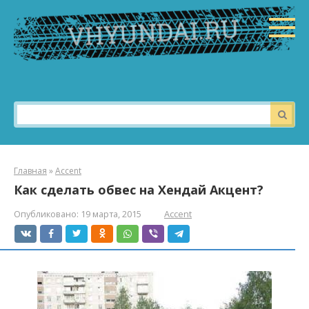
Перейти
к
контенту
Поиск:
Главная
»
Accent
Как сделать обвес на Хендай Акцент?
Опубликовано:
19 марта, 2015
Accent