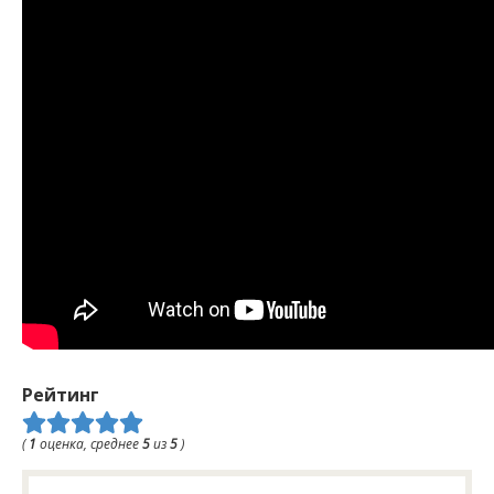
Рейтинг
(
1
оценка, среднее
5
из
5
)