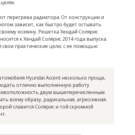
 целях.
от перегрева радиатора. От конструкции и
огом зависит, как быстро будет остывать
своему хозяину. Решетка Хендай Солярис
осится к Хендай Солярис 2014 года выпуска.
 свои практические цели, с ее помощью
втомобиля Hyundai Accent несколько проще,
блюдать отлично выполненную работу
ротивоположность двум вышеперечисленным
ть всему образу, радикальная, агрессивная.
торой славится Солярис и той скромной
нт.