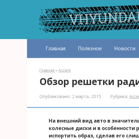
Перейти
к
контенту
Главная
Полезное
Новости
Главная
»
Accent
Обзор решетки ради
Опубликовано:
2 марта, 2015
Рубрика:
Acce
На внешний вид авто в значитель
колесные диски и в особенности
испортить образ, сделав его сл