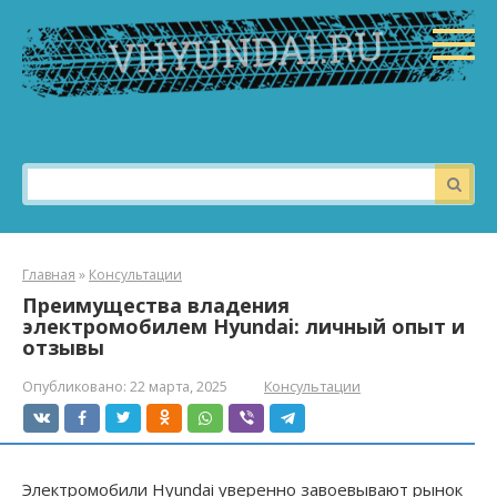
Перейти
к
контенту
Поиск:
Главная
»
Консультации
Преимущества владения
электромобилем Hyundai: личный опыт и
отзывы
Опубликовано:
22 марта, 2025
Консультации
Электромобили Hyundai уверенно завоевывают рынок