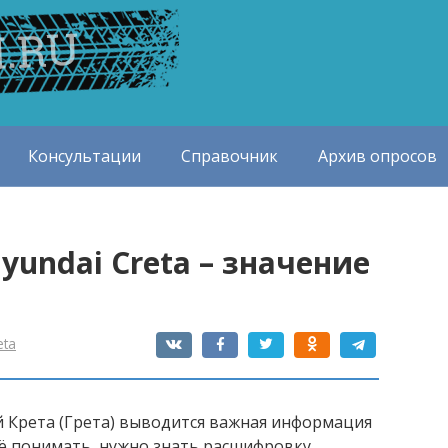
Консультации
Справочник
Архив опросов
undai Creta – значение
eta
й Крета (Грета) выводится важная информация
её понимать, нужно знать расшифровку