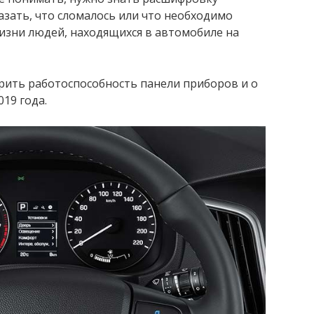
азать, что сломалось или что необходимо
изни людей, находящихся в автомобиле на
рить работоспособность панели приборов и о
019 года.