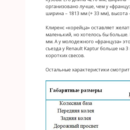
организовано лучше, чем у «француз
ширина – 1813 мм (+ 33 мм), высота –
Клиренс «корейца» оставляет желать
маленький, но хотелось бы больше.
мм. А у молодежного «француза» это
съезда у Renault Kaptur больше на 3 
коротких свесов.
Остальные характеристики смотрите