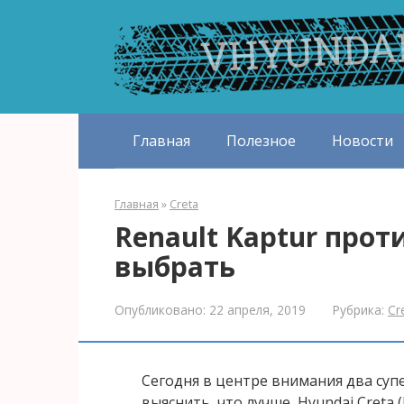
Перейти
к
контенту
Главная
Полезное
Новости
Главная
»
Creta
Renault Kaptur проти
выбрать
Опубликовано:
22 апреля, 2019
Рубрика:
Cr
Сегодня в центре внимания два суп
выяснить, что лучше, Hyundai Creta 