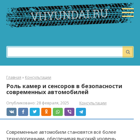
Перейти
к
контенту
Поиск:
Главная
»
Консультации
Роль камер и сенсоров в безопасности
современных автомобилей
Опубликовано:
28 февраля, 2025
Консультации
Современные автомобили становятся всё более
технологичными, обеспечивая высокий уровень