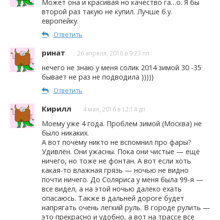
Может она и красивая но качество га…о. Я бы
второй раз такую не купил. Лучше б.у.
европейку.
Ответить
ринат
26 апреля, 2016 в 9:23 пп
нечего не знаю у меня солик 2014 зимой 30 -35
бывает не раз не подводила )))))
Ответить
Кирилл
4 мая, 2016 в 12:14 дп
Моему уже 4 года. Проблем зимой (Москва) не
было никаких.
А вот почему никто не вспомнил про фары?
Удивлён. Они ужасны. Пока они чистые — ещё
ничего, но тоже не фонтан. А вот если хоть
какая-то влажная грязь — ночью не видно
почти ничего. До Соляриса у меня была 99-я —
все видел, а на этой ночью далеко ехать
опасаюсь. Также в дальней дороге будет
напрягать очень легкий руль. В городе рулить —
это прекрасно и удобно, а вот на трассе все