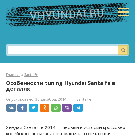
Перейти
к
контенту
Поиск:
Главная
»
Santa Fe
Особенности tuning Hyundai Santa fe в
деталях
Опубликовано:
30 декабря, 2014
Santa Fe
Хендай Санта фе 2014 — первый в истории кроссовер
корейского производства, машина, сочетающая