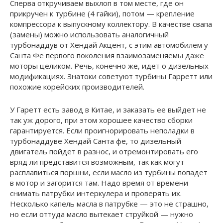
Сперва откручиваем выхлоп в том месте, где он
прикручен к турбине (4 гайки), потом — крепление
компрессора к выпускному коллектору. В качестве свапа
(замены) можно использовать аналогичный
турбонаддув от Хендай Акцент, с этим автомобилем у
Санта Фе первого поколения взаимозаменяемы даже
моторы целиком. Речь, конечно же, идет о дизельных
модификациях. Знатоки советуют турбины Гарретт или
похожие корейских производителей.
У Гаретт есть завод в Китае, и заказать ее выйдет не
так уж дорого, при этом хорошее качество сборки
гарантируется. Если проигнорировать неполадки в
турбонаддуве Хендай Санта фе, то дизельный
двигатель пойдет в разнос, и отремонтировать его
вряд ли представится возможным, так как могут
расплавиться поршни, если масло из турбины попадет
в мотор и загорится там. Надо время от времени
снимать патрубки интеркулера и проверять их.
Несколько капель масла в патрубке — это не страшно,
но если оттуда масло вытекает струйкой — нужно