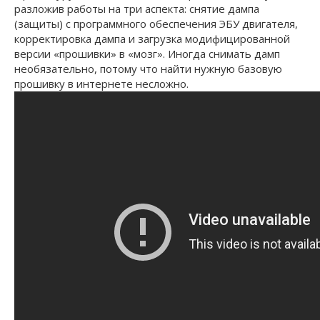
разложив работы на три аспекта: снятие дампа
(защиты) с программного обеспечения ЭБУ двигателя,
корректировка дампа и загрузка модифицированной
версии «прошивки» в «мозг». Иногда снимать дамп
необязательно, потому что найти нужную базовую
прошивку в интернете несложно.