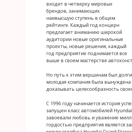
входит в четверку мировых
брендов, занимающих
наивысшую ступень в общем
рейтинге. Каждый год концерн
предлагает вниманию широкой
аудитории новые оригинальные
проекты, новые решения, каждый
год предприятие поднимается все
выше в своем мастерстве автоконс
Но путь к этим вершинам был долгий
молодая компания была вынуждена
доказывать целесообразность свое
С 1996 году начинается история усп
запущен класс автомобилей Hyundai
завоевали любовь и уважение мил
гордостью предприятия является з
микроавтобуса Hyundai Grand Starex