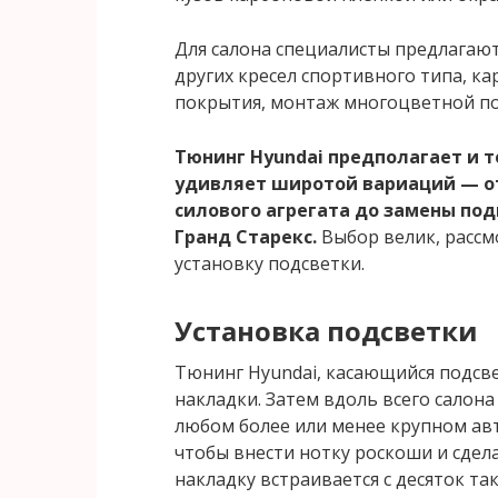
Для салона специалисты предлагают
других кресел спортивного типа, к
покрытия, монтаж многоцветной по
Тюнинг Hyundai предполагает и 
удивляет широтой вариаций — от
силового агрегата до замены по
Гранд Старекс.
Выбор велик, расс
установку подсветки.
Установка подсветки
Тюнинг Hyundai, касающийся подсве
накладки. Затем вдоль всего салон
любом более или менее крупном авт
чтобы внести нотку роскоши и сдел
накладку встраивается с десяток т