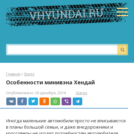
Перейти
к
контенту
Поиск:
Главная
»
Starex
Особенности минивэна Хендай
Опубликовано:
26 декабря, 2014
Starex
Иногда маленькие автомобили просто не вписываются
в планы большой семьи, и даже внедорожники и
кроссоверы не угодят потребностям автолюбителя.