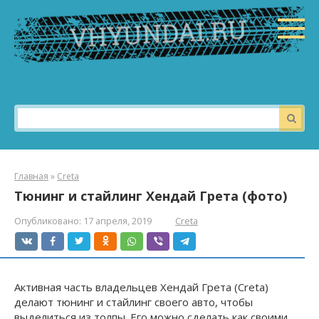
Перейти
к
контенту
Поиск:
Главная
»
Creta
Тюнинг и стайлинг Хендай Грета (фото)
Опубликовано:
17 апреля, 2019
Creta
Активная часть владельцев Хендай Грета (Creta)
делают тюнинг и стайлинг своего авто, чтобы
выделиться из толпы. Его можно сделать как своими