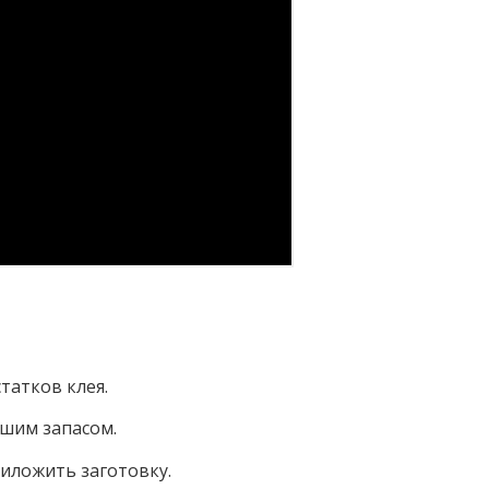
татков клея.
ьшим запасом.
риложить заготовку.