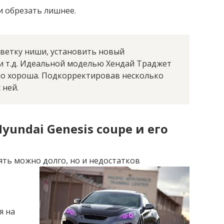
и обрезать лишнее.
светку ниши, установить новый
и т.д. Идеальной моделью Хендай Траджет
чно хороша. Подкорректировав несколько
 ней.
yundai Genesis coupe и его
ять можно долго, но и недостатков
я на