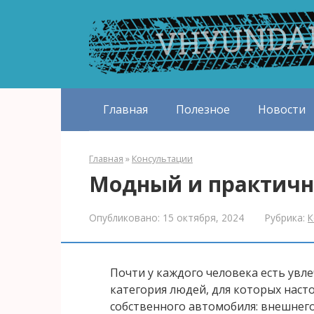
Перейти
к
контенту
Главная
Полезное
Новости
Главная
»
Консультации
Модный и практичн
Опубликовано:
15 октября, 2024
Рубрика:
К
Почти у каждого человека есть увле
категория людей, для которых нас
собственного автомобиля: внешнего