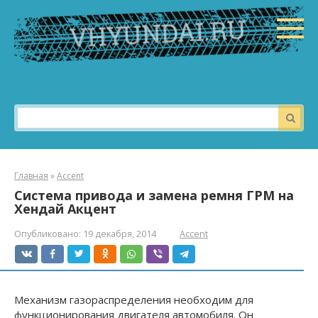
Перейти
к
контенту
Поиск:
Главная
»
Accent
Система привода и замена ремня ГРМ на
Хендай Акцент
Опубликовано:
19 декабря, 2014
Accent
Механизм газораспределения необходим для
функционирования двигателя автомобиля. Он