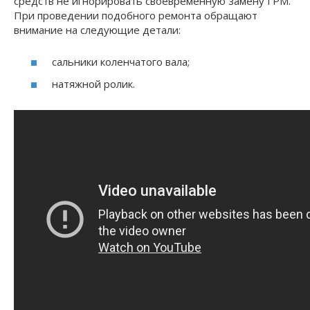
средств не игнорировать своевременную замену ГРМ.
При проведении подобного ремонта обращают
внимание на следующие детали:
сальники коленчатого вала;
натяжной ролик.