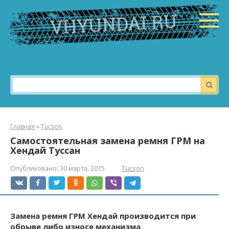
Перейти
к
контенту
Поиск:
Главная
»
Tucson
Самостоятельная замена ремня ГРМ на
Хендай Туссан
Опубликовано:
30 марта, 2015
Tucson
Замена ремня ГРМ Хендай производится при
обрыве либо износе механизма