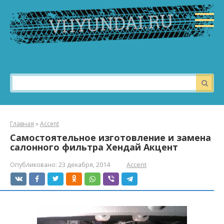
Перейти
к
контенту
Поиск:
Главная
»
Accent
Самостоятельное изготовление и замена
салонного фильтра Хендай Акцент
Опубликовано:
23 декабря, 2014
Accent