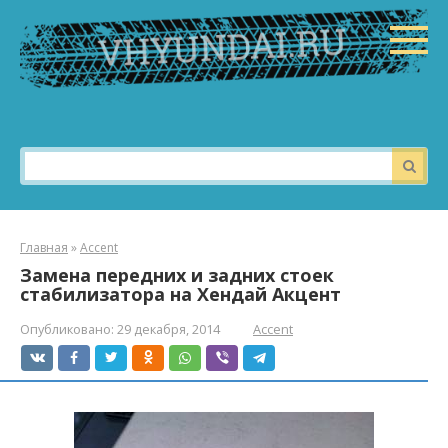
Перейти
к
контенту
Поиск:
Главная
»
Accent
Замена передних и задних стоек
стабилизатора на Хендай Акцент
Опубликовано:
29 декабря, 2014
Accent