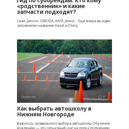
гид по суббрендам. Кто кому
«родственник» и какие
запчасти подходят?
Livan, Jaecoo, OMODA, KAIYI, Jetour… Еще вчера вы едва
запомнили названия Haval и Chery,
Новости
0
Как выбрать автошколу в
Нижнем Новгороде
Важность правильного выбора автошколы Обучение
вождению — это серьезный шаг на пути к получению