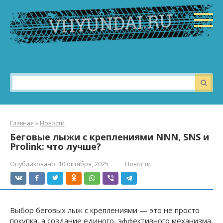
Перейти
к
контенту
Поиск:
Главная
»
Новости
Беговые лыжи с креплениями NNN, SNS и
Prolink: что лучше?
Опубликовано:
10 октября, 2025
Новости
Выбор беговых лыж с креплениями — это не просто
покупка, а создание единого, эффективного механизма,