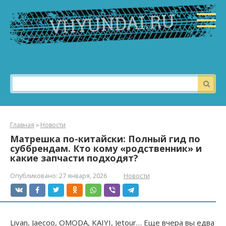
Перейти
к
контенту
Поиск:
Главная
»
Новости
Матрешка по-китайски: Полный гид по
суббрендам. Кто кому «родственник» и
какие запчасти подходят?
Опубликовано:
27 января, 2026
Новости
Livan, Jaecoo, OMODA, KAIYI, Jetour… Еще вчера вы едва