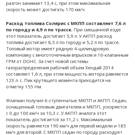
разгон занимает 13,4 с, при этом максимальная
скорость может достигать 170 км/ч.
Расход топлива Солярис с МКПП составляет 7,6 л
по городу и 4,9 л по трассе.
При смешанной езде
этот показатель достигает 5,9 л. У АКПП расход
топлива достигает 8,5 л по городу и 5,2 л по трассе.
Топовый мотор имеет рядную 4-цилиндровую
компоновку с многоточечным впрыском и 16-клапанным
ГРМ от DOHC. За счет новой системы
газораспределения рабочий объем Хендай 2014
составляет 1,6 л, при этом мощность мотора равняется
123 л. с. Пик крутящего момента приходится на
отметку 155 Нм.
Флагман получил 6-ступенчатые МКПП и АКПП. Седан,
оснащенный топовым двигателем и МКПП, ускоряется
с 0 до 100 км/ч за 10,3 с. У АКПП аналога этот
показатель достигается за 11,2 с. Максимальная
скорость равняется 190 км/ч для первой модели и 185
км/ч для второй. С МКПП седан по городу расходует