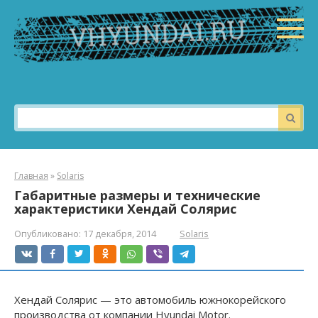
Перейти
к
контенту
Поиск:
Главная
»
Solaris
Габаритные размеры и технические
характеристики Хендай Солярис
Опубликовано:
17 декабря, 2014
Solaris
Хендай Солярис — это автомобиль южнокорейского
производства от компании Hyundai Motor.