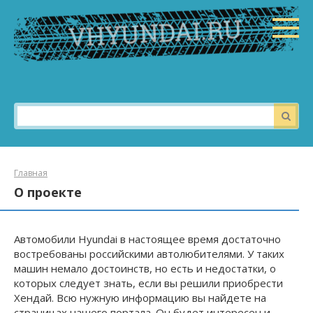
Перейти
к
контенту
Поиск:
Главная
О проекте
Автомобили Hyundai в настоящее время достаточно
востребованы российскими автолюбителями. У таких
машин немало достоинств, но есть и недостатки, о
которых следует знать, если вы решили приобрести
Хендай. Всю нужную информацию вы найдете на
страницах нашего портала. Он будет интересен и