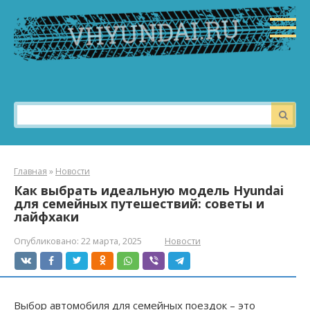
Перейти
к
контенту
Поиск:
Главная
»
Новости
Как выбрать идеальную модель Hyundai
для семейных путешествий: советы и
лайфхаки
Опубликовано:
22 марта, 2025
Новости
Выбор автомобиля для семейных поездок – это