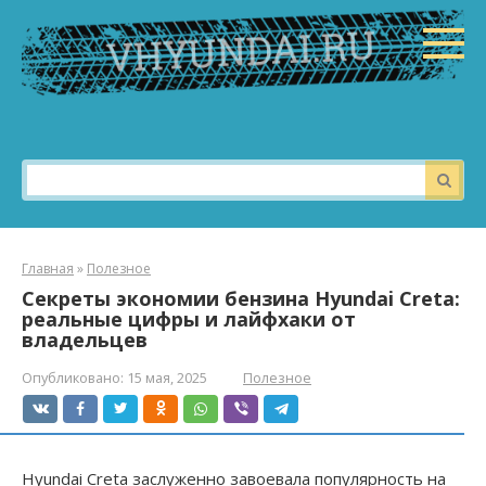
Перейти
к
контенту
Поиск:
Главная
»
Полезное
Секреты экономии бензина Hyundai Creta:
реальные цифры и лайфхаки от
владельцев
Опубликовано:
15 мая, 2025
Полезное
Hyundai Creta заслуженно завоевала популярность на