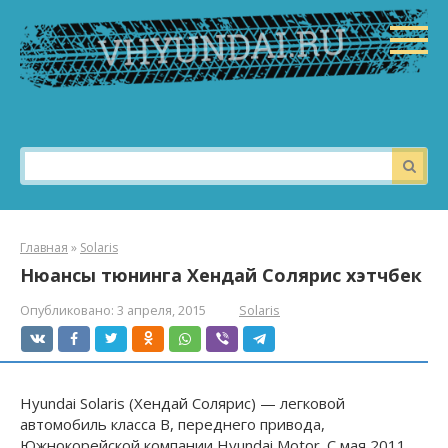
Перейти
к
контенту
Поиск:
Главная
»
Solaris
Нюансы тюнинга Хендай Солярис хэтчбек
Опубликовано:
3 апреля, 2015
Solaris
Hyundai Solaris (Хендай Солярис) — легковой
автомобиль класса В, переднего привода,
Южнокорейской компании Hyundai Motor. С мая 2011