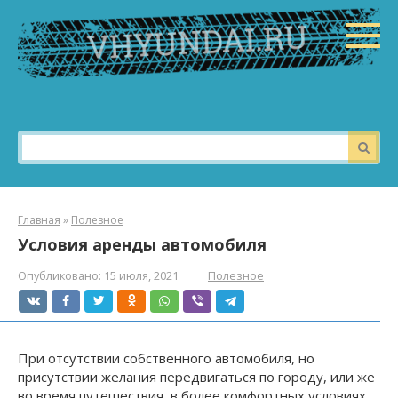
Перейти
к
контенту
Поиск:
Главная
»
Полезное
Условия аренды автомобиля
Опубликовано:
15 июля, 2021
Полезное
При отсутствии собственного автомобиля, но
присутствии желания передвигаться по городу, или же
во время путешествия, в более комфортных условиях,