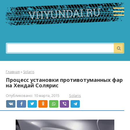
Перейти
к
контенту
Поиск:
Главная
»
Solaris
Процесс установки противотуманных фар
на Хендай Солярис
Опубликовано:
10 марта, 2015
Solaris