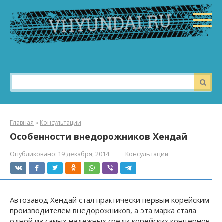
Перейти
к
контенту
Поиск:
Главная
»
Консультации
Особенности внедорожников Хендай
Опубликовано:
19 декабря, 2014
Консультации
Автозавод Хендай стал практически первым корейским
производителем внедорожников, а эта марка стала
одной из самых надежных среди корейских концернов.