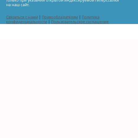
только при указании открытой индексируемой гиперссылки
на наш сайт.
Связаться с нами
|
Правообладателям
|
Политика
конфиденциальности
|
Пользовательское соглашение