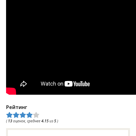
Рейтинг
(
13
оценок, среднее
4.15
из
5
)