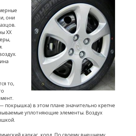
амерные
и, они
азцов.
ны ХХ
еры,
.
воздух.
шина
ся то,
то
мент.
 — покрышка) в этом плане значительно крепче
называемые уплотняющие элементы. Воздух
ышкой.
ический каркас, корд. По своему внешнему