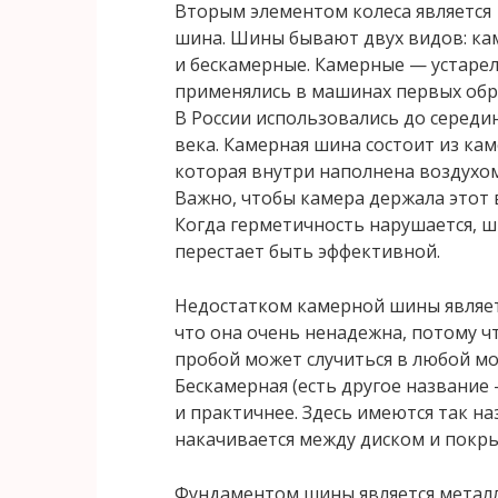
Вторым элементом колеса является
шина. Шины бывают двух видов: к
и бескамерные. Камерные — устарел
применялись в машинах первых обр
В России использовались до середи
века. Камерная шина состоит из кам
которая внутри наполнена воздухом
Важно, чтобы камера держала этот 
Когда герметичность нарушается, 
перестает быть эффективной.
Недостатком камерной шины являет
что она очень ненадежна, потому ч
пробой может случиться в любой мо
Бескамерная (есть другое название
и практичнее. Здесь имеются так 
накачивается между диском и покр
Фундаментом шины является металл