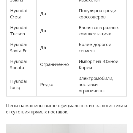
Hyundai
Популярна среди
Да
Creta
кроссоверов
Hyundai
Ввозятся в разных
Да
Tucson
комплектациях
Hyundai
Более дорогой
Да
Santa Fe
сегмент
Hyundai
Импорт из Южной
Ограниченно
Sonata
Кореи
Электромобили,
Hyundai
Редко
поставки
Ioniq
ограничены
Цены на машины выше официальных из-за логистики и
отсутствия прямых поставок.