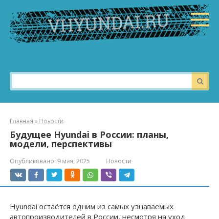
Перейти
к
контенту
Поиск:
Главная
»
Новости
Будущее Hyundai в России: планы,
модели, перспективы
Опубликовано:
9 мая, 2025
Новости
Hyundai остаётся одним из самых узнаваемых
автопроизводителей в России, несмотря на уход