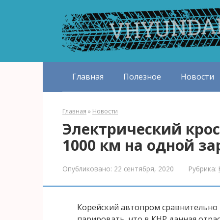
Перейти
к
контенту
Главная
Полезное
Новости
Главная
»
Новости
Электрический крос
1000 км на одной за
Опубликовано:
22 сентября, 2020
Рубрика:
Корейский автопром сравнительно 
парировать, что в КНР данная отра