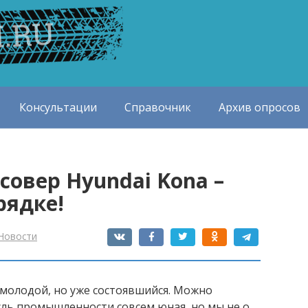
Консультации
Справочник
Архив опросов
совер Hyundai Kona –
рядке!
Новости
молодой, но уже состоявшийся. Можно
сль промышленности совсем юная, но мы не о