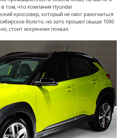
 в том, что компания Hyundai
кий кроссовер, который не смог разогнаться
 сибирское болото, но зато прошел свыше 1000
вно, стоит искренних похвал.