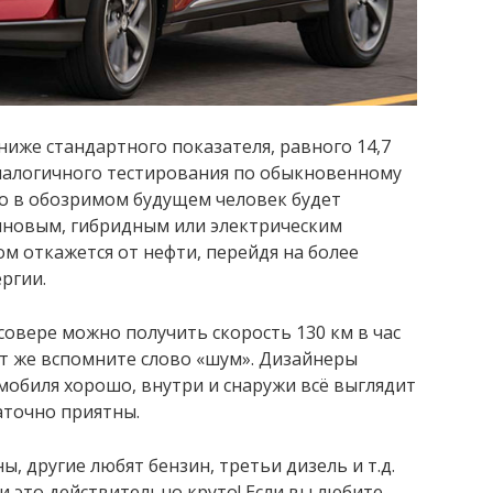
иже стандартного показателя, равного 14,7
аналогичного тестирования по обыкновенному
то в обозримом будущем человек будет
иновым, гибридным или электрическим
ом откажется от нефти, перейдя на более
ргии.
совере можно получить скорость 130 км в час
ут же вспомните слово «шум». Дизайнеры
обиля хорошо, внутри и снаружи всё выглядит
аточно приятны.
 другие любят бензин, третьи дизель и т.д.
и это действительно круто! Если вы любите