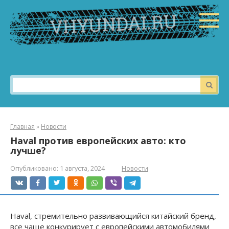
Перейти
к
контенту
Поиск:
Главная
»
Новости
Haval против европейских авто: кто
лучше?
Опубликовано:
1 августа, 2024
Новости
Haval, стремительно развивающийся китайский бренд,
все чаще конкурирует с европейскими автомобилями