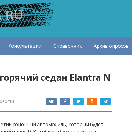
Консультации
Справочник
Архив опросов
горячий седан Elantra N
овости
третий гоночный автомобиль, который будет
ной серии TCR, а обвесы будут снимать с