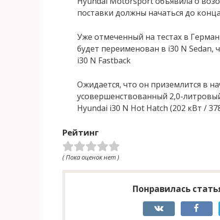
Hyundai Motorsport объявила о возо
поставки должны начаться до конца 
Уже отмеченный на тестах в Герман
будет переименован в i30 N Sedan, ч
i30 N Fastback
Ожидается, что он приземлится в на
усовершенствованный 2,0-литровый
Hyundai i30 N Hot Hatch (202 кВт / 37
Рейтинг
( Пока оценок нет )
Понравилась статья