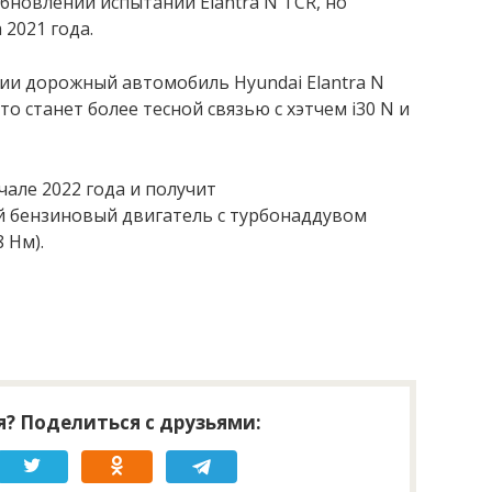
бновлении испытаний Elantra N TCR, но
2021 года.
ии дорожный автомобиль Hyundai Elantra N
то станет более тесной связью с хэтчем i30 N и
чале 2022 года и получит
 бензиновый двигатель с турбонаддувом
8 Нм).
? Поделиться с друзьями: