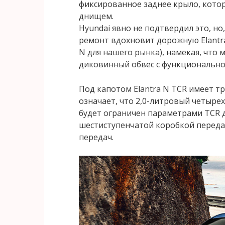
фиксированное заднее крыло, кот
днищем.
Hyundai явно не подтвердил это, но
ремонт вдохновит дорожную Elantra
N для нашего рынка), намекая, что 
диковинный обвес с функционально
Под капотом Elantra N TCR имеет тр
означает, что 2,0-литровый четыр
будет ограничен параметрами TCR до
шестиступенчатой ​​коробкой пере
передач.