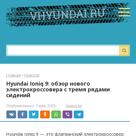
Перейти
к
контенту
Поиск:
Главная
»
Новости
Hyundai Ioniq 9: обзор нового
электрокроссовера с тремя рядами
сидений
Опубликовано:
7 мая, 2025
Новости
Hyundai Ioniq 9 — это флагманский электрокроссовер