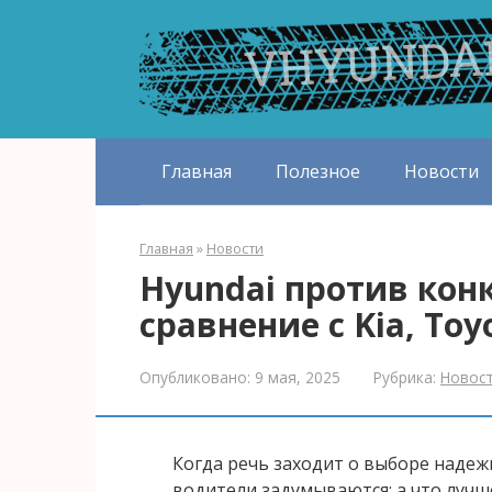
Перейти
к
контенту
Главная
Полезное
Новости
Главная
»
Новости
Hyundai против конк
сравнение с Kia, Toy
Опубликовано:
9 мая, 2025
Рубрика:
Новос
Когда речь заходит о выборе надеж
водители задумываются: а что лучше