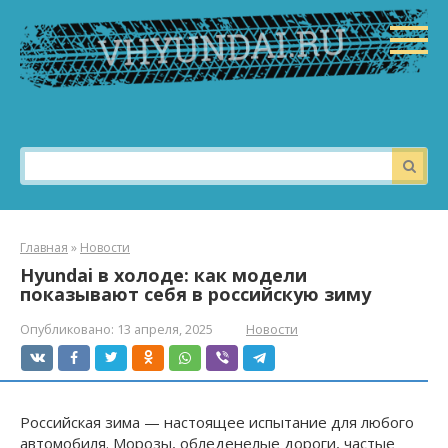
Перейти
к
контенту
Поиск:
Главная
»
Новости
Hyundai в холоде: как модели
показывают себя в российскую зиму
Опубликовано:
13 апреля, 2025
Новости
Российская зима — настоящее испытание для любого
автомобиля. Морозы, обледенелые дороги, частые