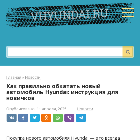
Перейти
к
контенту
Поиск:
Главная
»
Новости
Как правильно обкатать новый
автомобиль Hyundai: инструкция для
новичков
Опубликовано:
11 апреля, 2025
Новости
Покупка нового автомобиля Hyundai — это всегда