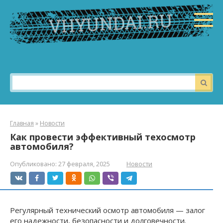
Перейти
к
контенту
Поиск:
Главная
»
Новости
Как провести эффективный техосмотр
автомобиля?
Опубликовано:
27 февраля, 2025
Новости
Регулярный технический осмотр автомобиля — залог
его надежности, безопасности и долговечности.