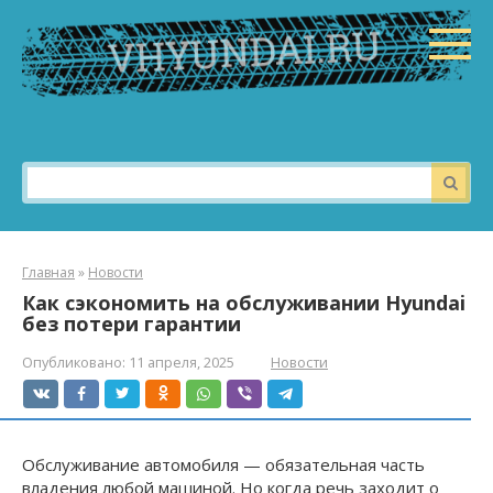
Перейти
к
контенту
Поиск:
Главная
»
Новости
Как сэкономить на обслуживании Hyundai
без потери гарантии
Опубликовано:
11 апреля, 2025
Новости
Обслуживание автомобиля — обязательная часть
владения любой машиной. Но когда речь заходит о