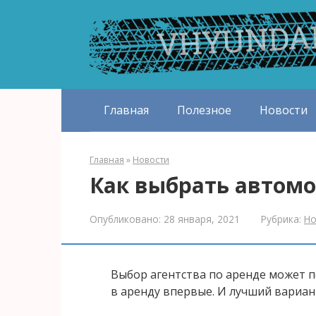
Перейти
к
контенту
Главная
Полезное
Новости
Главная
»
Новости
Как выбрать автомо
Опубликовано:
28 января, 2021
Рубрика:
Но
Выбор агентства по аренде может п
в аренду впервые. И лучший вариан