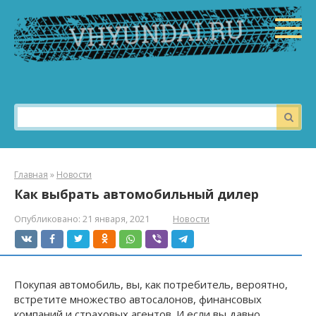
Перейти
к
контенту
Поиск:
Главная
»
Новости
Как выбрать автомобильный дилер
Опубликовано:
21 января, 2021
Новости
Покупая автомобиль, вы, как потребитель, вероятно,
встретите множество автосалонов, финансовых
компаний и страховых агентов. И если вы давно