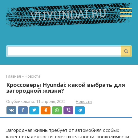
Перейти
к
контенту
Поиск:
Главная
»
Новости
Кроссоверы Hyundai: какой выбрать для
загородной жизни?
Опубликовано:
11 апреля, 2025
Новости
Загородная жизнь требует от автомобиля особых
качеств: надежности, вместительности, проходимости