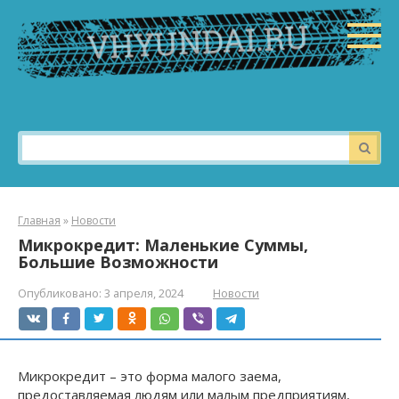
Перейти
к
контенту
Поиск:
Главная
»
Новости
Микрокредит: Маленькие Суммы,
Большие Возможности
Опубликовано:
3 апреля, 2024
Новости
Микрокредит – это форма малого заема,
предоставляемая людям или малым предприятиям,